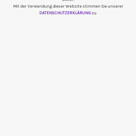
Mit der Verwendung dieser Website stimmen Sie unserer
DATENSCHUTZERKLÄRUNG
zu.
{{playListTitle}}
pause
play
{{ index + 1 }}
{{ track.track_title }}
{{ track.album_title }}
{{
track.lenght }}
{{getSVG(store.sr_icon_file)}}
{{button.podcast_button_name}}