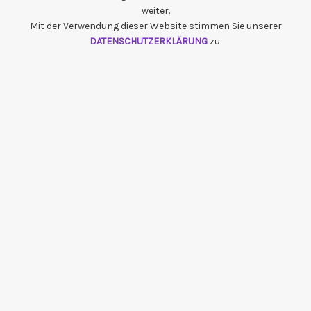
weiter.
Mit der Verwendung dieser Website stimmen Sie unserer
DATENSCHUTZERKLÄRUNG
zu.
{{playListTitle}}
pause
play
{{ index + 1 }}
{{ track.track_title }}
{{ track.album_title }}
{{
track.lenght }}
{{getSVG(store.sr_icon_file)}}
{{button.podcast_button_name}}