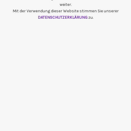
weiter.
Mit der Verwendung dieser Website stimmen Sie unserer
DATENSCHUTZERKLÄRUNG
zu.
{{playListTitle}}
pause
play
{{ index + 1 }}
{{ track.track_title }}
{{ track.album_title }}
{{
track.lenght }}
{{getSVG(store.sr_icon_file)}}
{{button.podcast_button_name}}