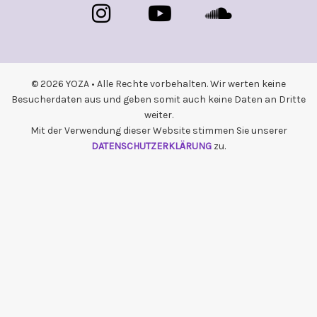
© 2026 YOZA • Alle Rechte vorbehalten. Wir werten keine
Besucherdaten aus und geben somit auch keine Daten an Dritte
weiter.
Mit der Verwendung dieser Website stimmen Sie unserer
DATENSCHUTZERKLÄRUNG
zu.
{{playListTitle}}
pause
play
{{ index + 1 }}
{{ track.track_title }}
{{ track.album_title }}
{{
track.lenght }}
{{getSVG(store.sr_icon_file)}}
{{button.podcast_button_name}}